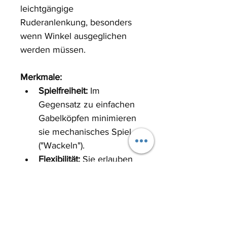
leichtgängige 
Ruderanlenkung, besonders 
wenn Winkel ausgeglichen 
werden müssen.
Merkmale:
Spielfreiheit:
 Im 
Gegensatz zu einfachen 
Gabelköpfen minimieren 
sie mechanisches Spiel 
("Wackeln").
Flexibilität:
 Sie erlauben 
Bewegungen in 
mehreren Ebenen, was 
ideal ist, wenn Servo und 
Ruderhorn nicht perfekt 