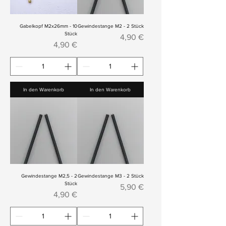
Gabelkopf M2x26mm - 10
Gewindestange M2 - 2 Stück
Stück
Preis
4,90 €
Preis
4,90 €
In den Warenkorb
In den Warenkorb
Gewindestange M2,5 - 2
Gewindestange M3 - 2 Stück
Stück
Preis
5,90 €
Preis
4,90 €