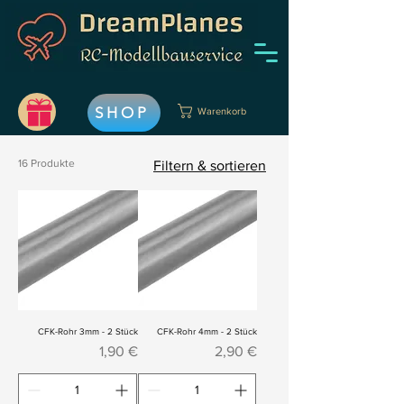
SHOP
Warenkorb
16 Produkte
Filtern & sortieren
CFK-Rohr 3mm - 2 Stück
CFK-Rohr 4mm - 2 Stück
Preis
Preis
1,90 €
2,90 €