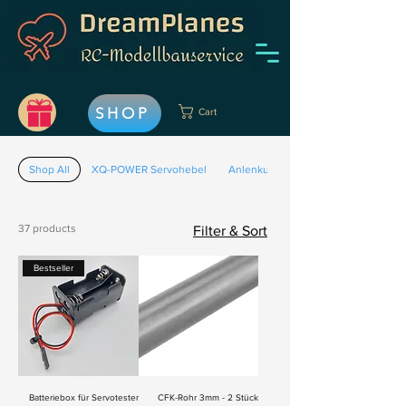
SHOP
Cart
Shop All
XQ-POWER Servohebel
Anlenkungen
37 products
Filter & Sort
Bestseller
Batteriebox für Servotester
CFK-Rohr 3mm - 2 Stück