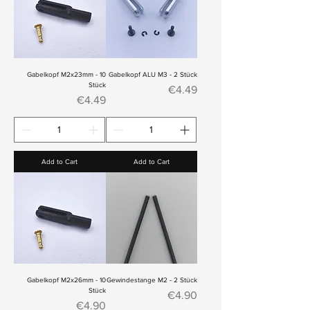
Gabelkopf M2x23mm - 10
Gabelkopf ALU M3 - 2 Stück
Stück
Price
€4.49
Price
€4.49
Add to Cart
Add to Cart
Gabelkopf M2x26mm - 10
Gewindestange M2 - 2 Stück
Stück
Price
€4.90
Price
€4.90