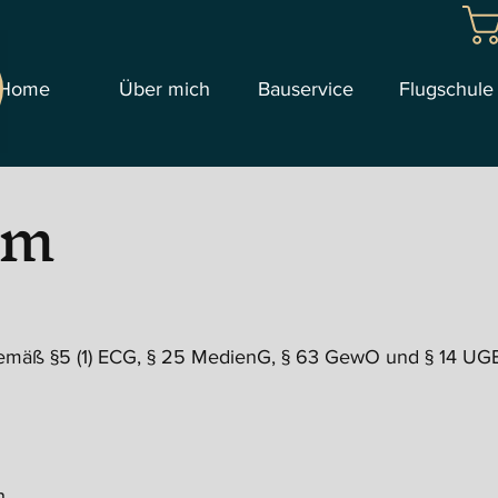
Home
Über mich
Bauservice
Flugschule
um
emäß §5 (1) ECG, § 25 MedienG, § 63 GewO und § 14 UG
h