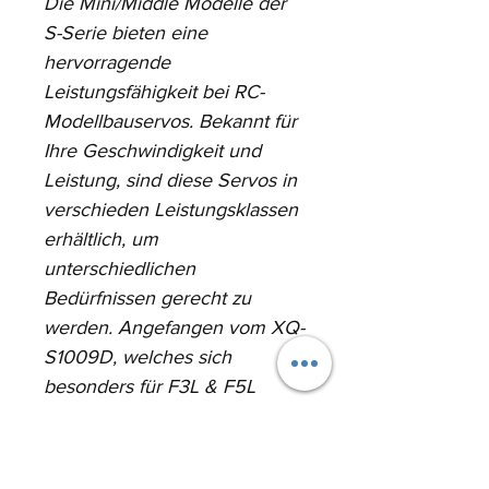
Die Mini/Middle Modelle der 
S-Serie bieten eine 
hervorragende 
Leistungsfähigkeit bei RC-
Modellbauservos. Bekannt für 
Ihre Geschwindigkeit und 
Leistung, sind diese Servos in 
verschieden Leistungsklassen 
erhältlich, um 
unterschiedlichen 
Bedürfnissen gerecht zu 
werden. Angefangen vom XQ-
S1009D, welches sich 
besonders für F3L & F5L 
Modelle eignet, bis zum 
kraftvollen XQ-S2230D mit 
bis zu 32Kg/cm Stellkraft.