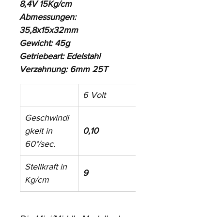
8,4V 15Kg/cm
Abmessungen: 
35,8x15x32mm
Gewicht: 45g
Getriebeart: Edelstahl
Verzahnung: 6mm 25T
6 Volt
7,4 Volt
Geschwindi
gkeit in 
0,10
0,08
60°/sec.
Stellkraft in 
9
12
Kg/cm