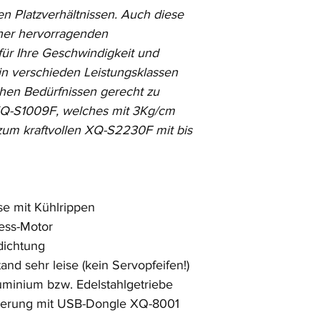
n Platzverhältnissen. Auch diese 
ner hervorragenden 
für Ihre Geschwindigkeit und 
 in verschieden Leistungsklassen 
chen Bedürfnissen gerecht zu 
Q-S1009F, welches mit 3Kg/cm 
s zum kraftvollen XQ-S2230F mit bis 
se mit Kühlrippen
eless-Motor
bdichtung
tand sehr leise (kein Servopfeifen!)
 Aluminium bzw. Edelstahlgetriebe  
mmierung mit USB-Dongle XQ-8001