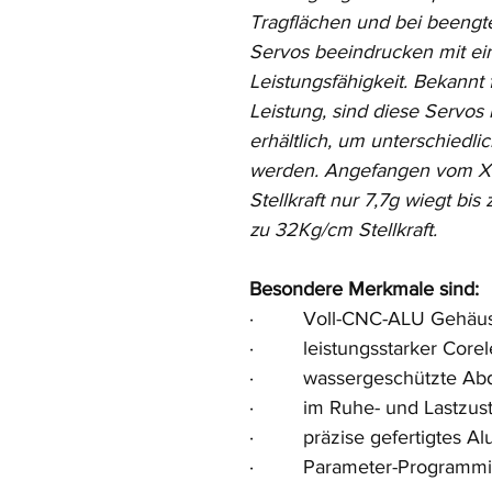
Tragflächen und bei beengte
Servos beeindrucken mit ei
Leistungsfähigkeit. Bekannt 
Leistung, sind diese Servos
erhältlich, um unterschiedli
werden. Angefangen vom X
Stellkraft nur 7,7g wiegt bi
zu 32Kg/cm Stellkraft.
Besondere Merkmale sind:
·         Voll-CNC-ALU Gehäu
·         leistungsstarker Cor
·         wassergeschützte A
·         im Ruhe- und Lastzus
·         präzise gefertigtes
·         Parameter-Progra