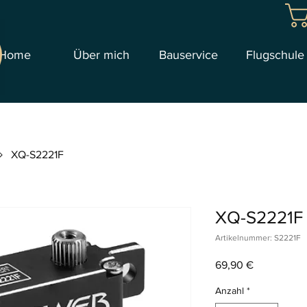
Home
Über mich
Bauservice
Flugschule
XQ-S2221F
XQ-S2221F
Artikelnummer: S2221F
Preis
69,90 €
Anzahl
*