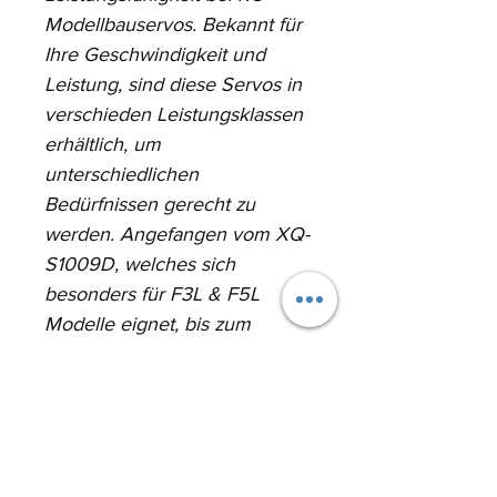
Modellbauservos. Bekannt für 
Ihre Geschwindigkeit und 
Leistung, sind diese Servos in 
verschieden Leistungsklassen 
erhältlich, um 
unterschiedlichen 
Bedürfnissen gerecht zu 
werden. Angefangen vom XQ-
S1009D, welches sich 
besonders für F3L & F5L 
Modelle eignet, bis zum 
kraftvollen XQ-S2230D mit 
bis zu 32Kg/cm Stellkraft.
Besondere Merkmale sind:
·         Voll-CNC-ALU Gehäuse 