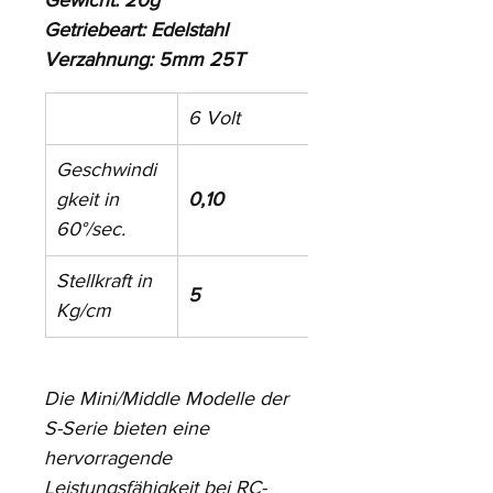
Gewicht: 20g
Getriebeart: Edelstahl
Verzahnung: 5mm 25T
6 Volt
7,4 Volt
Geschwindi
gkeit in 
0,10
0,07
60°/sec.
Stellkraft in 
5
6,2
Kg/cm
Die Mini/Middle Modelle der 
S-Serie bieten eine 
hervorragende 
Leistungsfähigkeit bei RC-