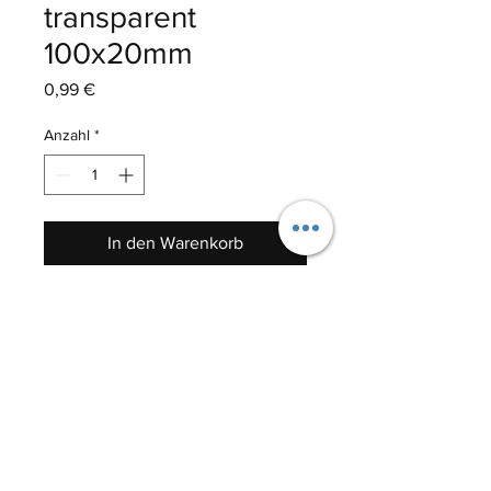
transparent
100x20mm
Preis
0,99 €
Anzahl
*
In den Warenkorb
Auf transparenter Klebefolie 
gedruckter XQ-Power 
Schriftzug.
Größe: 100x20mm