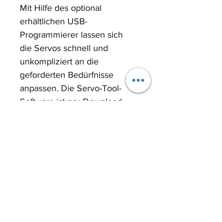
Mit Hilfe des optional 
erhältlichen USB-
Programmierer lassen sich 
die Servos schnell und 
unkompliziert an die 
geforderten Bedürfnisse 
anpassen. Die Servo-Tool-
Software ist per Download 
installierbar.
Durch diese maximale 
Flexibilität lassen sich 
folgende Parameter anpassen:
Soft-Start
Umkehr der Drehrichtung
Maximale Pulsweite