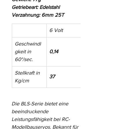
Getriebeart: Edelstahl
Verzahnung: 6mm 25T
6 Volt
7,4 Volt
Geschwindi
gkeit in 
0,14
0,12
60°/sec.
Stellkraft in 
37
43
Kg/cm
Die BLS-Serie bietet eine 
beeindruckende 
Leistungsfähigkeit bei RC-
Modellbauservos. Bekannt für 