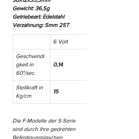
30x12x35,5mm
Gewicht: 36,5g
Getriebeart: Edelstahl
Verzahnung: 5mm 25T
6 Volt
7,4 Volt
Geschwindi
gkeit in 
0,14
0,12
60°/sec.
Stellkraft in 
15
18
Kg/cm
Die F-Modelle der S-Serie 
sind durch ihre gedrehten 
Befestigungslaschen 