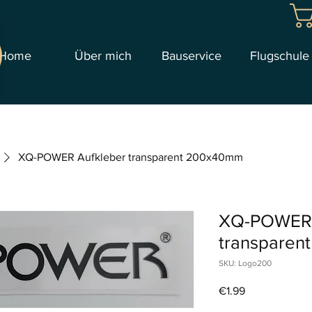
Home
Über mich
Bauservice
Flugschule
XQ-POWER Aufkleber transparent 200x40mm
XQ-POWER 
transpare
SKU: Logo200
Price
€1.99