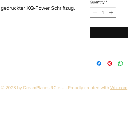
Quantity
*
e gedruckter XQ-Power Schriftzug.
© 2023 by DreamPlanes RC e.U.. Proudly created with
Wix.com