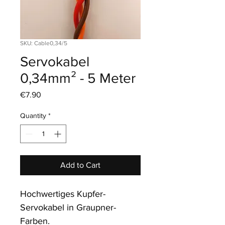
SKU: Cable0,34/5
Servokabel
0,34mm² - 5 Meter
Price
€7.90
Quantity
*
Add to Cart
Hochwertiges Kupfer-
Servokabel in Graupner-
Farben. 