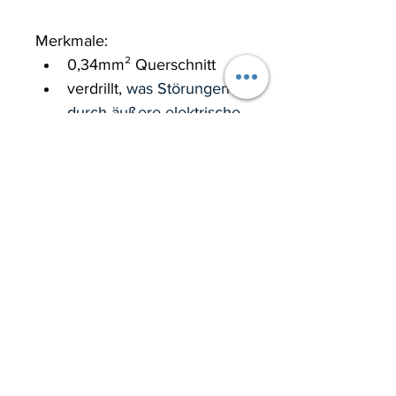
Merkmale:
0,34mm² Querschnitt
verdrillt, 
was Störungen 
durch äußere elektrische 
oder magnetische Felder 
minimiert und die 
Signalqualität verbessert
hochflexibel
Graupner-Farben: braun, 
rot, orange 
Hersteller: Muldental-
Elektronik - Made in 
Germany