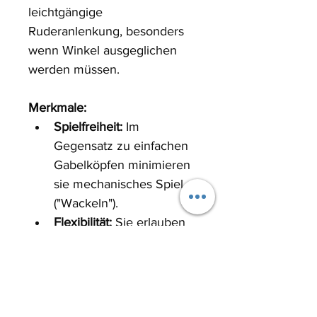
leichtgängige 
Ruderanlenkung, besonders 
wenn Winkel ausgeglichen 
werden müssen.
Merkmale:
Spielfreiheit:
 Im 
Gegensatz zu einfachen 
Gabelköpfen minimieren 
sie mechanisches Spiel 
("Wackeln").
Flexibilität:
 Sie erlauben 
Bewegungen in 
mehreren Ebenen, was 
ideal ist, wenn Servo und 
Ruderhorn nicht perfekt 