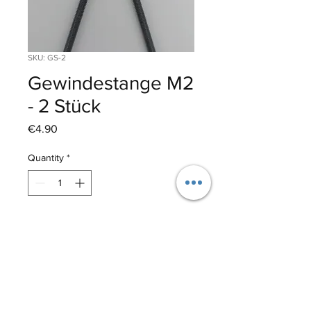
SKU: GS-2
Gewindestange M2
- 2 Stück
Price
€4.90
Quantity
*
Add to Cart
Material: Edelstahl
Länge: 200mm
Hersteller: Kavan